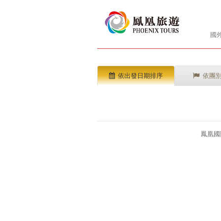
國
依出發日期排序
依團
鳳凰國際旅