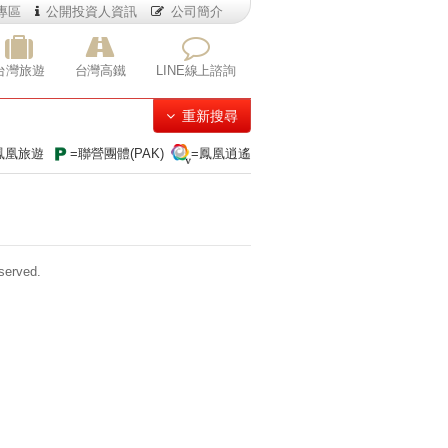
專區
公開投資人資訊
公司簡介
台灣旅遊
台灣高鐵
LINE線上諮詢
重新搜尋
鳳凰旅遊
=聯營團體(PAK)
=鳳凰逍遙
erved.