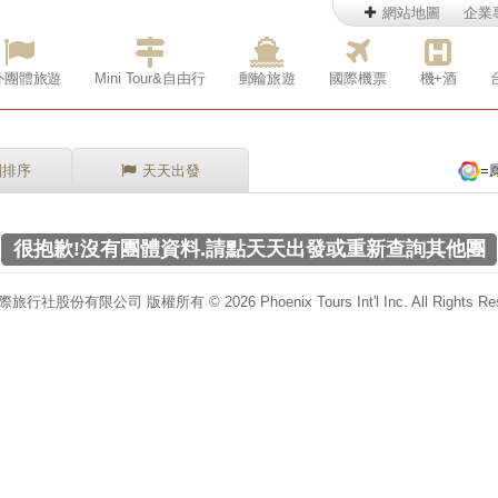
網站地圖
企業
外團體旅遊
Mini Tour&自由行
郵輪旅遊
國際機票
機+酒
別排序
天天出發
=
很抱歉!沒有團體資料.請點天天出發或重新查詢其他團
行社股份有限公司 版權所有 © 2026 Phoenix Tours Int'l Inc. All Rights Res