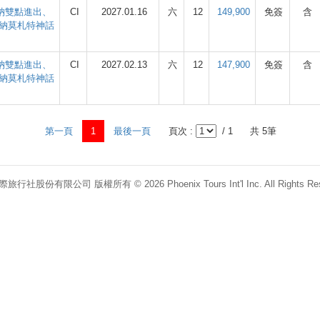
也納雙點進出、
CI
2027.01.16
六
12
149,900
免簽
含
納莫札特神話
也納雙點進出、
CI
2027.02.13
六
12
147,900
免簽
含
納莫札特神話
第一頁
1
最後一頁
頁次 :
/ 1
共 5筆
行社股份有限公司 版權所有 © 2026 Phoenix Tours Int'l Inc. All Rights Res