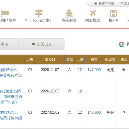
網站地圖
企業
外團體旅遊
Mini Tour&自由行
郵輪旅遊
國際機票
機+酒
別排序
天天出發
=
班機
出發日
星期
天數
團費
簽證費
稅金
也納雙點進出、
CI
2026.11.07
六
12
147,900
免簽
含
納莫札特神話
飛布拉格維也納
CI
2026.12.05
六
12
、加贈維也納
閑下午茶)
也納雙點進出、
CI
2027.01.02
六
12
149,900
免簽
含
納莫札特神話