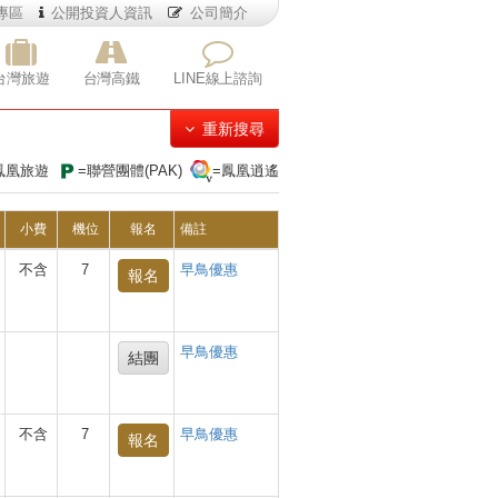
專區
公開投資人資訊
公司簡介
台灣旅遊
台灣高鐵
LINE線上諮詢
重新搜尋
鳳凰旅遊
=聯營團體(PAK)
=鳳凰逍遙
小費
機位
報名
備註
不含
7
早鳥優惠
報名
早鳥優惠
結團
不含
7
早鳥優惠
報名