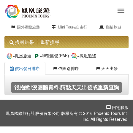
menu
旅
close
遊
國外團體旅遊
Mini Tour&自由行
郵輪旅遊
頻
道
搜尋結果
重新搜尋
歐
=鳳凰旅遊
=聯營團體(PAK)
=鳳凰逍遙
洲
依出發日排序
依團別排序
天天出發
美
很抱歉!沒團體資料.請點天天出發或重新查詢
洲
回電腦版
島
鳳凰國際旅行社股份有限公司 版權所有 © 2016 Phoenix Tours Int'l
嶼.
Inc. All Rights Reserved.
度