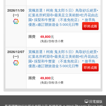
非
洲
賞楓首選！柯南 鬼太郎５日》鳥取砂丘絕景•
2026/11/30
紅葉名所鳄淵寺•最美足立美術館•牡丹花由志
(一)
園• 採梨和牛蟹宴 （不進免稅店）＊搶早鳥
優惠>繳訂贈旅遊金５000元日幣
東
即將成團
南
團費
49,800
元
亞
(免簽)/含稅/含小費
賞楓首選！柯南 鬼太郎５日》鳥取砂丘絕景•
2026/12/07
紅葉名所鳄淵寺•最美足立美術館•牡丹花由志
(一)
日
園• 採梨和牛蟹宴 （不進免稅店）＊搶早鳥
本
優惠>繳訂贈旅遊金５000元日幣
即將成團
團費
49,800
元
韓
(免簽)/含稅/含小費
國
回電腦版