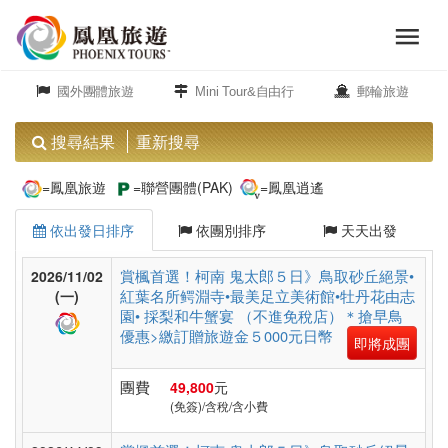
menu
旅
close
遊
國外團體旅遊
Mini Tour&自由行
郵輪旅遊
頻
道
搜尋結果
重新搜尋
歐
=鳳凰旅遊
=聯營團體(PAK)
=鳳凰逍遙
洲
依出發日排序
依團別排序
天天出發
美
賞楓首選！柯南 鬼太郎５日》鳥取砂丘絕景•
2026/11/02
紅葉名所鳄淵寺•最美足立美術館•牡丹花由志
洲
(一)
園• 採梨和牛蟹宴 （不進免稅店）＊搶早鳥
優惠>繳訂贈旅遊金５000元日幣
即將成團
島
團費
49,800
元
嶼.
(免簽)/含稅/含小費
度