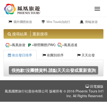
menu
旅
close
遊
國外團體旅遊
Mini Tour&自由行
郵輪旅遊
頻
道
搜尋結果
重新搜尋
歐
=鳳凰旅遊
=聯營團體(PAK)
=鳳凰逍遙
洲
依出發日排序
依團別排序
天天出發
美
很抱歉!沒團體資料.請點天天出發或重新查詢
洲
回電腦版
島
鳳凰國際旅行社股份有限公司 版權所有 © 2016 Phoenix Tours Int'l
嶼.
Inc. All Rights Reserved.
度