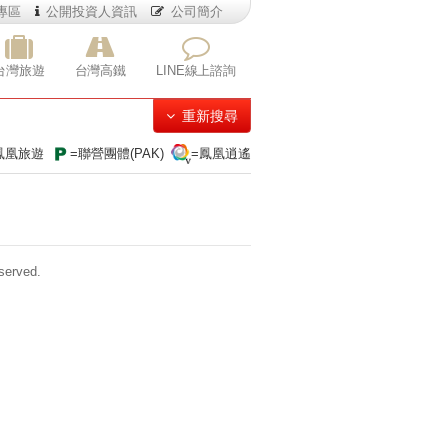
專區
公開投資人資訊
公司簡介
台灣旅遊
台灣高鐵
LINE線上諮詢
重新搜尋
鳳凰旅遊
=聯營團體(PAK)
=鳳凰逍遙
erved.