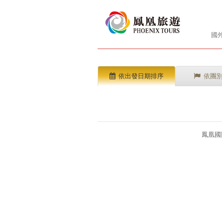
國
依出發日期排序
依團
鳳凰國際旅