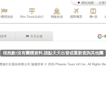
網站地圖
企業
外團體旅遊
Mini Tour&自由行
郵輪旅遊
國際機票
機+酒
別排序
天天出發
=
很抱歉!沒有團體資料.請點天天出發或重新查詢其他團
行社股份有限公司 版權所有 © 2026 Phoenix Tours Int'l Inc. All Rights Res