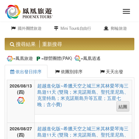
menu
旅
close
遊
國外團體旅遊
Mini Tour&自由行
郵輪旅遊
頻
道
搜尋結果
重新搜尋
歐
=鳳凰旅遊
=聯營團體(PAK)
=鳳凰逍遙
洲
依出發日排序
依團別排序
天天出發
美
超越進化版~希臘天空之城三米其林愛琴海三
2026/08/13
島遊11天 (雙飛；米克諾斯島、聖托里尼島、
洲
(四)
克里特島；米克諾斯島升等五星；五星七
晚；含小費)
結團
島
嶼.
超越進化版~希臘天空之城三米其林愛琴海三
2026/08/27
度
島遊11天 (雙飛；米克諾斯島、聖托里尼島、
(四)