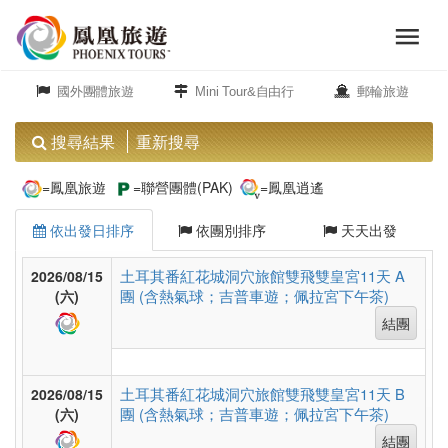
menu
旅
close
遊
國外團體旅遊
Mini Tour&自由行
郵輪旅遊
頻
道
搜尋結果
重新搜尋
歐
=鳳凰旅遊
=聯營團體(PAK)
=鳳凰逍遙
洲
依出發日排序
依團別排序
天天出發
美
土耳其番紅花城洞穴旅館雙飛雙皇宮11天 A
2026/08/15
團 (含熱氣球；吉普車遊；佩拉宮下午茶)
洲
(六)
結團
島
土耳其番紅花城洞穴旅館雙飛雙皇宮11天 B
2026/08/15
嶼.
團 (含熱氣球；吉普車遊；佩拉宮下午茶)
(六)
度
結團