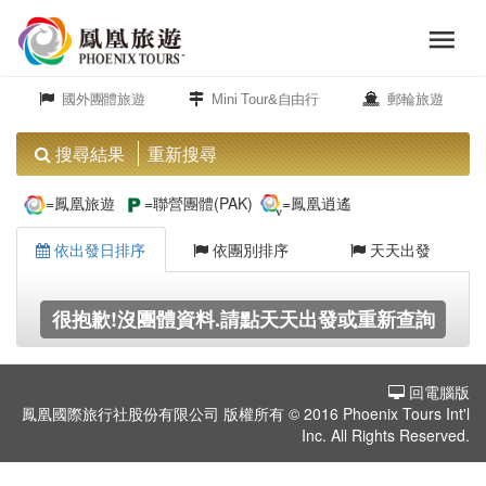
menu
旅
close
遊
國外團體旅遊
Mini Tour&自由行
郵輪旅遊
頻
道
搜尋結果
重新搜尋
歐
=鳳凰旅遊
=聯營團體(PAK)
=鳳凰逍遙
洲
依出發日排序
依團別排序
天天出發
美
很抱歉!沒團體資料.請點天天出發或重新查詢
洲
回電腦版
島
鳳凰國際旅行社股份有限公司 版權所有 © 2016 Phoenix Tours Int'l
嶼.
Inc. All Rights Reserved.
度