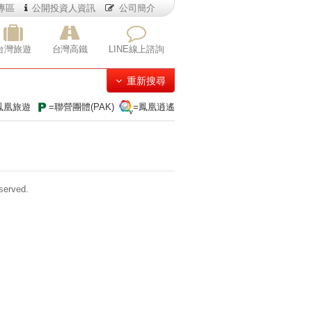
專區
公開投資人資訊
公司簡介
台灣旅遊
台灣高鐵
LINE線上諮詢
重新搜尋
鳳凰旅遊
=聯營團體(PAK)
=鳳凰逍遙
erved.