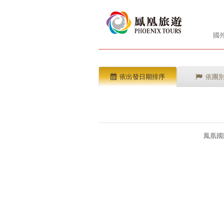
國
依出發日期排序
依團
鳳凰國際旅