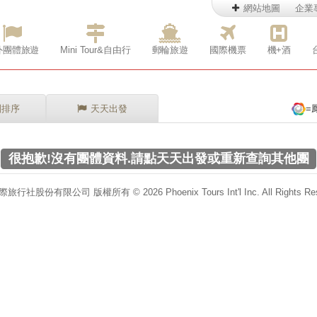
網站地圖
企業
外團體旅遊
Mini Tour&自由行
郵輪旅遊
國際機票
機+酒
別排序
天天出發
=
很抱歉!沒有團體資料.請點天天出發或重新查詢其他團
行社股份有限公司 版權所有 © 2026 Phoenix Tours Int'l Inc. All Rights Res