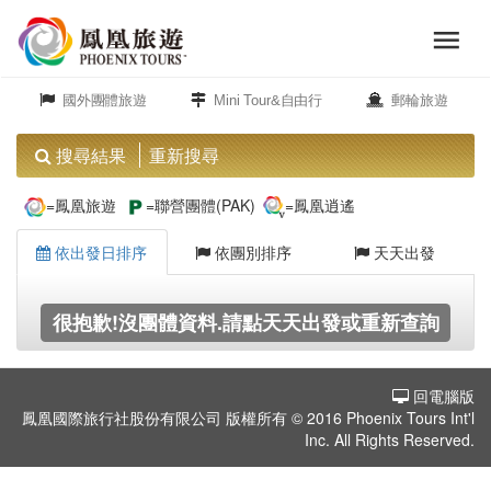
menu
旅
close
遊
國外團體旅遊
Mini Tour&自由行
郵輪旅遊
頻
道
搜尋結果
重新搜尋
歐
=鳳凰旅遊
=聯營團體(PAK)
=鳳凰逍遙
洲
依出發日排序
依團別排序
天天出發
美
很抱歉!沒團體資料.請點天天出發或重新查詢
洲
回電腦版
島
鳳凰國際旅行社股份有限公司 版權所有 © 2016 Phoenix Tours Int'l
嶼.
Inc. All Rights Reserved.
度