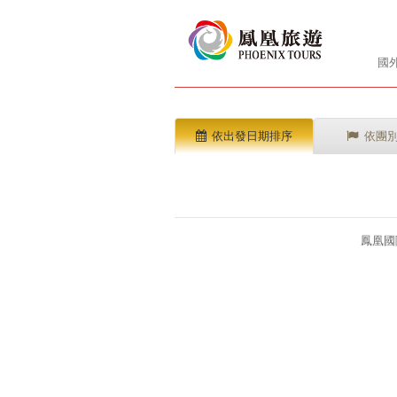
國
依出發日期排序
依團
鳳凰國際旅