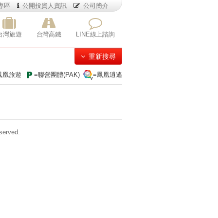
專區
公開投資人資訊
公司簡介
台灣旅遊
台灣高鐵
LINE線上諮詢
重新搜尋
鳳凰旅遊
=聯營團體(PAK)
=鳳凰逍遙
erved.