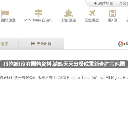
網站地圖
企業
外團體旅遊
Mini Tour&自由行
郵輪旅遊
國際機票
機+酒
別排序
天天出發
=
很抱歉!沒有團體資料.請點天天出發或重新查詢其他團
行社股份有限公司 版權所有 © 2026 Phoenix Tours Int'l Inc. All Rights Res