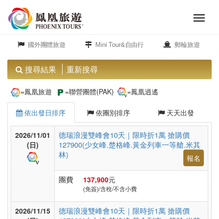
menu
旅
close
遊
國外團體旅遊
Mini Tour&自由行
郵輪旅遊
頻
道
搜尋結果
重新搜尋
歐
=鳳凰旅遊
=聯營團體(PAK)
=鳳凰逍遙
洲
依出發日排序
依團別排序
天天出發
美
德瑞浪漫雙峰會10天｜限時折1萬 搶購價
2026/11/01
127900(少女峰.楚格峰.黃金列車一等艙.米其
洲
(日)
林)
報名
團費
137,900
元
島
(免簽)/含稅/不含小費
嶼.
度
德瑞浪漫雙峰會10天｜限時折1萬 搶購價
2026/11/15