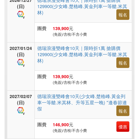
2026/12/27
非
129900(少女峰.楚格峰.黃金列車一等艙.米其
(日)
洲
林)
報名
團費
139,900
元
東
(免簽)/含稅/不含小費
南
德瑞浪漫雙峰會10天｜限時折1萬 搶購價
2027/01/24
亞
129900(少女峰.楚格峰.黃金列車一等艙.米其
(日)
林)
報名
日
團費
139,900
元
(免簽)/含稅/不含小費
本
德瑞浪漫雙峰會10天(少女峰.楚格峰.黃金列
2027/02/07
車一等艙.米其林、升等五星一晚) *逢春節連
(日)
韓
假
報名
國
團費
146,900
元
優惠
(免簽)/含稅/不含小費