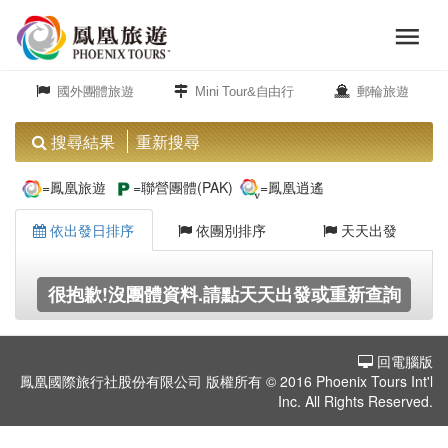
menu
旅
close
遊
國外團體旅遊
Mini Tour&自由行
郵輪旅遊
頻
道
搜尋結果
重新搜尋
歐
=鳳凰旅遊
=聯營團體(PAK)
=鳳凰逍遙
洲
依出發日排序
依團別排序
天天出發
美
很抱歉!沒團體資料.請點天天出發或重新查詢
洲
回電腦版
島
鳳凰國際旅行社股份有限公司 版權所有 © 2016 Phoenix Tours Int'l
嶼.
Inc. All Rights Reserved.
度