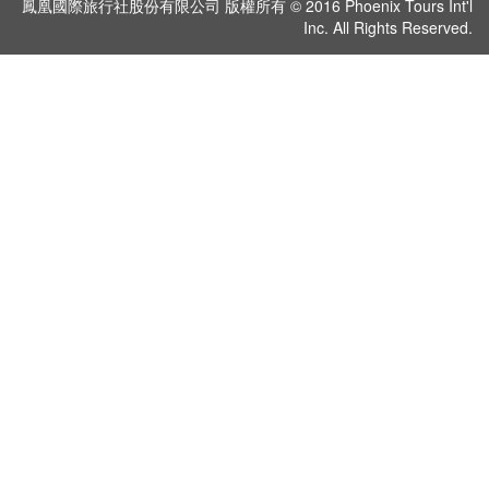
鳳凰國際旅行社股份有限公司 版權所有 © 2016 Phoenix Tours Int'l
假
Inc. All Rights Reserved.
村
紐
澳
中.
西.
亞
南
亞