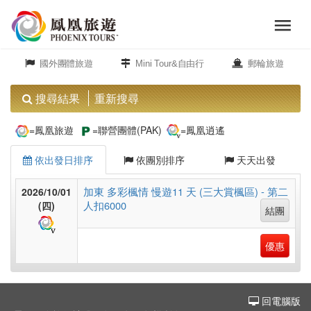
menu
旅
close
遊
國外團體旅遊
Mini Tour&自由行
郵輪旅遊
頻
道
搜尋結果
重新搜尋
歐
=鳳凰旅遊
=聯營團體(PAK)
=鳳凰逍遙
洲
依出發日排序
依團別排序
天天出發
美
加東 多彩楓情 慢遊11 天 (三大賞楓區) - 第二
2026/10/01
人扣6000
洲
(四)
結團
優惠
島
嶼.
度
回電腦版