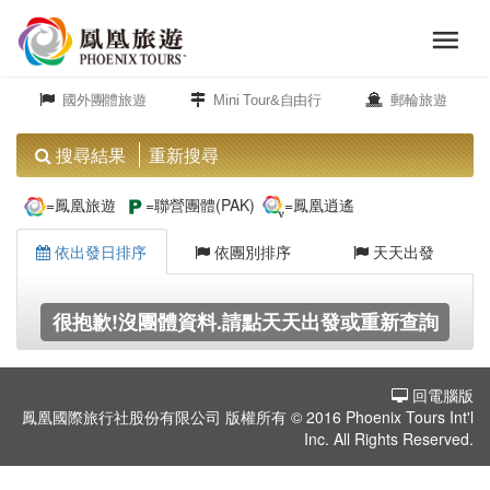
menu
旅
close
遊
國外團體旅遊
Mini Tour&自由行
郵輪旅遊
頻
道
搜尋結果
重新搜尋
歐
=鳳凰旅遊
=聯營團體(PAK)
=鳳凰逍遙
洲
依出發日排序
依團別排序
天天出發
美
很抱歉!沒團體資料.請點天天出發或重新查詢
洲
回電腦版
島
鳳凰國際旅行社股份有限公司 版權所有 © 2016 Phoenix Tours Int'l
嶼.
Inc. All Rights Reserved.
度