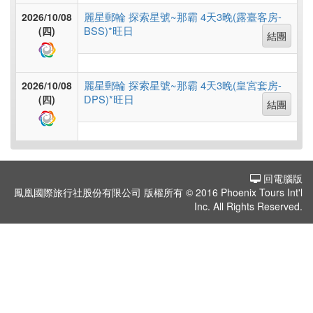
假
麗星郵輪 探索星號~那霸 4天3晚(露臺客房-
2026/10/08
村
BSS)*旺日
(四)
結團
紐
麗星郵輪 探索星號~那霸 4天3晚(皇宮套房-
2026/10/08
澳
DPS)*旺日
(四)
結團
中.
西.
回電腦版
亞
鳳凰國際旅行社股份有限公司 版權所有 © 2016 Phoenix Tours Int'l
Inc. All Rights Reserved.
南
亞