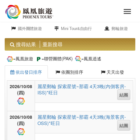
menu
旅
close
遊
國外團體旅遊
Mini Tour&自由行
郵輪旅遊
頻
道
搜尋結果
重新搜尋
歐
=鳳凰旅遊
=聯營團體(PAK)
=鳳凰逍遙
洲
依出發日排序
依團別排序
天天出發
美
麗星郵輪 探索星號~那霸 4天3晚(內側客房-
2026/10/08
ISS)*旺日
洲
(四)
結團
島
麗星郵輪 探索星號~那霸 4天3晚(海景客房-
2026/10/08
OSS)*旺日
(四)
嶼.
結團
度