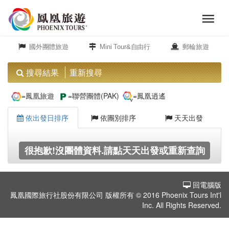
menu
旅
close
遊
國外團體旅遊
Mini Tour&自由行
郵輪旅遊
頻
道
搜尋結果
重新搜尋
歐
=鳳凰旅遊
=聯營團體(PAK)
=鳳凰逍遙
洲
依出發日排序
依團別排序
天天出發
美
很抱歉!沒團體資料.請點天天出發或重新查詢
洲
回電腦版
島
鳳凰國際旅行社股份有限公司 版權所有 © 2016 Phoenix Tours Int'l
嶼.
Inc. All Rights Reserved.
度