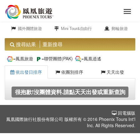
menu
旅
close
遊
國外團體旅遊
Mini Tour&自由行
郵輪旅遊
頻
道
搜尋結果
重新搜尋
歐
=鳳凰旅遊
=聯營團體(PAK)
=鳳凰逍遙
洲
依出發日排序
依團別排序
天天出發
美
很抱歉!沒團體資料.請點天天出發或重新查詢
洲
回電腦版
島
鳳凰國際旅行社股份有限公司 版權所有 © 2016 Phoenix Tours Int'l
嶼.
Inc. All Rights Reserved.
度