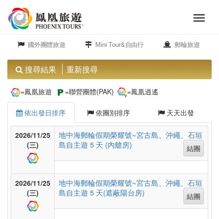
menu
旅
close
遊
國外團體旅遊
Mini Tour&自由行
郵輪旅遊
頻
道
搜尋結果
重新搜尋
歐
=鳳凰旅遊
=聯營團體(PAK)
=鳳凰逍遙
洲
依出發日排序
依團別排序
天天出發
美
地中海郵輪假期榮耀號~宮古島、沖繩、石垣
2026/11/25
島自主遊 5 天 (內艙房)
洲
(三)
結團
島
地中海郵輪假期榮耀號~宮古島、沖繩、石垣
2026/11/25
島自主遊 5 天(遮蔽陽台房)
(三)
嶼.
結團
度