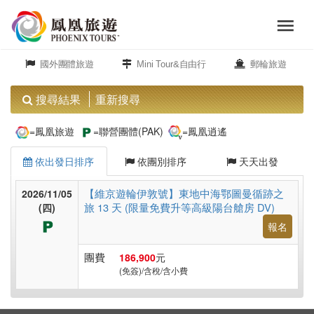
menu
旅
close
遊
國外團體旅遊
Mini Tour&自由行
郵輪旅遊
頻
道
搜尋結果
重新搜尋
歐
=鳳凰旅遊
=聯營團體(PAK)
=鳳凰逍遙
洲
依出發日排序
依團別排序
天天出發
美
【維京遊輪伊敦號】東地中海鄂圖曼循跡之
2026/11/05
旅 13 天 (限量免費升等高級陽台艙房 DV)
洲
(四)
報名
團費
186,900
元
島
(免簽)/含稅/含小費
嶼.
度