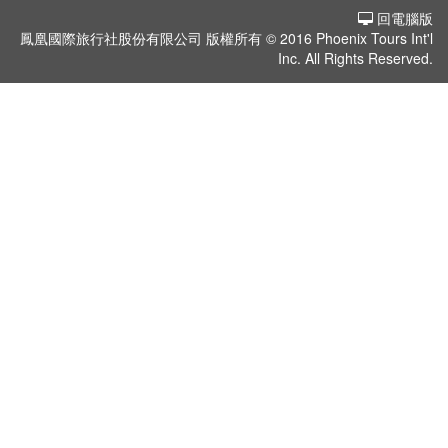
假
回電腦版
村
鳳凰國際旅行社股份有限公司 版權所有 © 2016 Phoenix Tours Int'l
Inc. All Rights Reserved.
紐
澳
中.
西.
亞
南
亞