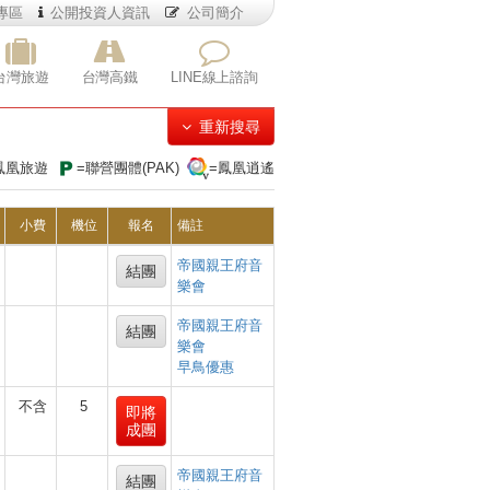
專區
公開投資人資訊
公司簡介
台灣旅遊
台灣高鐵
LINE線上諮詢
重新搜尋
鳳凰旅遊
=聯營團體(PAK)
=鳳凰逍遙
小費
機位
報名
備註
帝國親王府音
結團
樂會
帝國親王府音
結團
樂會
早鳥優惠
不含
5
即將
成團
帝國親王府音
結團