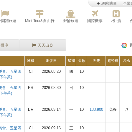
網站地圖
企業
外團體旅遊
Mini Tour&自由行
郵輪旅遊
國際機票
機+酒
別排序
天天出發
=
班機
出發日
星期
天數
團費
簽證費
稅金
音樂會、五星四
CI
2026.08.20
四
10
下午茶)
音樂會、五星四
BR
2026.08.30
日
10
下午茶)
音樂會、五星四
BR
2026.09.14
一
10
133,900
免簽
含
下午茶)
音樂會、五星四
CI
2026.09.16
三
10