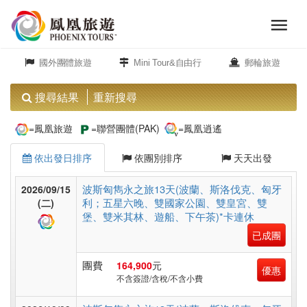
menu
旅
close
遊
國外團體旅遊
Mini Tour&自由行
郵輪旅遊
頻
道
搜尋結果
重新搜尋
歐
=鳳凰旅遊
=聯營團體(PAK)
=鳳凰逍遙
洲
依出發日排序
依團別排序
天天出發
美
波斯匈雋永之旅13天(波蘭、斯洛伐克、匈牙
2026/09/15
利；五星六晚、雙國家公園、雙皇宮、雙
洲
(二)
堡、雙米其林、遊船、下午茶)*卡連休
已成團
島
團費
164,900
元
優惠
嶼.
不含簽證/含稅/不含小費
度