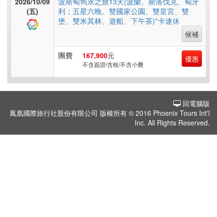
波斯匈雋永之旅13天(波蘭、斯洛伐克、匈牙
2026/10/09
假
利；五星六晚、雙國家公園、雙皇宮、雙
(五)
村
堡、雙米其林、遊船、下午茶)*卡連休
候補
紐
團費
167,900
元
優惠
不含簽證/含稅/不含小費
澳
回電腦版
中.
鳳凰國際旅行社股份有限公司 版權所有 © 2016 Phoenix Tours Int'l
西.
Inc. All Rights Reserved.
亞
南
亞