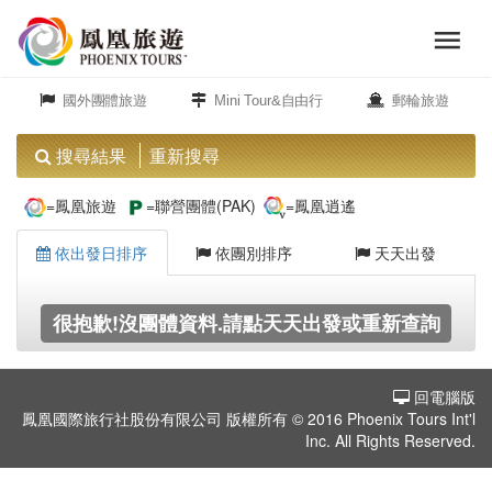
menu
旅
close
遊
國外團體旅遊
Mini Tour&自由行
郵輪旅遊
頻
道
搜尋結果
重新搜尋
歐
=鳳凰旅遊
=聯營團體(PAK)
=鳳凰逍遙
洲
依出發日排序
依團別排序
天天出發
美
很抱歉!沒團體資料.請點天天出發或重新查詢
洲
回電腦版
島
鳳凰國際旅行社股份有限公司 版權所有 © 2016 Phoenix Tours Int'l
嶼.
Inc. All Rights Reserved.
度