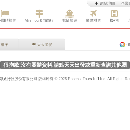
網站地圖
企業
外團體旅遊
Mini Tour&自由行
郵輪旅遊
國際機票
機+酒
別排序
天天出發
=
很抱歉!沒有團體資料.請點天天出發或重新查詢其他團
行社股份有限公司 版權所有 © 2026 Phoenix Tours Int'l Inc. All Rights Res