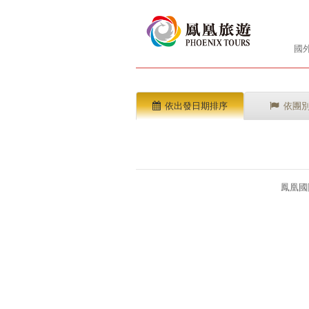
國
依出發日期排序
依團
鳳凰國際旅