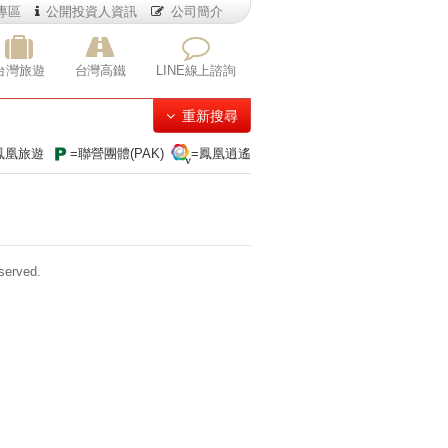
專區
公開投資人資訊
公司簡介
台灣旅遊
台灣高鐵
LINE線上諮詢
重新搜尋
鳳凰旅遊
=聯營團體(PAK)
=鳳凰逍遙
erved.