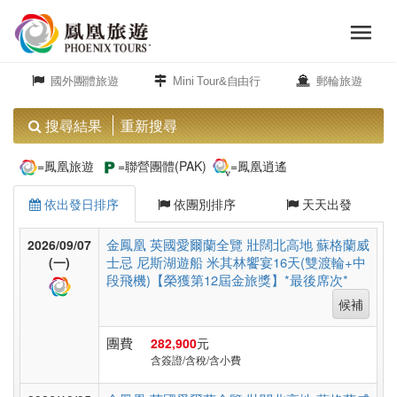
menu
旅
close
遊
國外團體旅遊
Mini Tour&自由行
郵輪旅遊
頻
道
搜尋結果
重新搜尋
歐
=鳳凰旅遊
=聯營團體(PAK)
=鳳凰逍遙
洲
依出發日排序
依團別排序
天天出發
美
金鳳凰 英國愛爾蘭全覽 壯闊北高地 蘇格蘭威
2026/09/07
士忌 尼斯湖遊船 米其林饗宴16天(雙渡輪+中
洲
(一)
段飛機)【榮獲第12屆金旅獎】*最後席次*
候補
島
團費
282,900
元
嶼.
含簽證/含稅/含小費
度