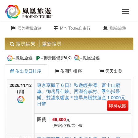
menu
旅
close
遊
國外團體旅遊
Mini Tour&自由行
郵輪旅遊
頻
道
搜尋結果
重新搜尋
歐
=鳳凰旅遊
=聯營團體(PAK)
=鳳凰逍遙
洲
依出發日排序
依團別排序
天天出發
美
東京享楓了６日》秋遊輕井澤、富士山纜
2026/11/12
車、御岳昇仙峽、西湖合掌村、季節採果
洲
(四)
樂、雙溫泉饗宴＊搶早鳥贈旅遊金１0000元
日幣
即將成團
島
團費
66,800
元
嶼.
(免簽)/含稅/含小費
度