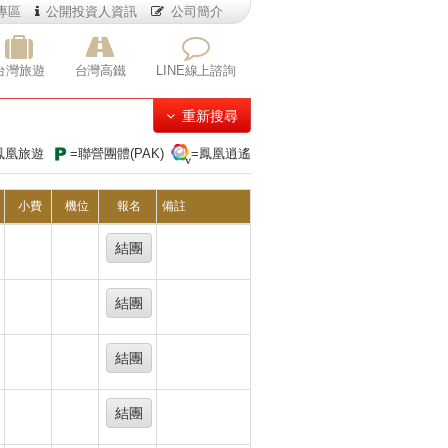
專區
公開投資人資訊
公司簡介
台灣旅遊
台灣高鐵
LINE線上諮詢
重新搜尋
鳳凰旅遊
=聯營團體(PAK)
=鳳凰逍遙
小費
機位
報名
備註
結團
結團
結團
結團