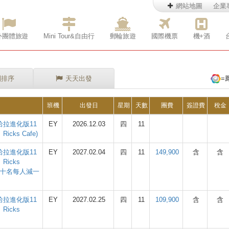
網站地圖
企業
外團體旅遊
Mini Tour&自由行
郵輪旅遊
國際機票
機+酒
別排序
天天出發
=
班機
出發日
星期
天數
團費
簽證費
稅金
拉進化版11
EY
2026.12.03
四
11
ks Cafe)
拉進化版11
EY
2027.02.04
四
11
149,900
含
含
icks
前十名每人減一
拉進化版11
EY
2027.02.25
四
11
109,900
含
含
icks