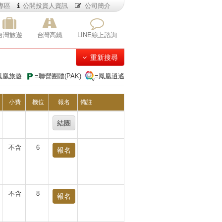
專區
公開投資人資訊
公司簡介
台灣旅遊
台灣高鐵
LINE線上諮詢
重新搜尋
鳳凰旅遊
=聯營團體(PAK)
=鳳凰逍遙
小費
機位
報名
備註
結團
不含
6
報名
不含
8
報名