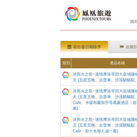
國
依出發日期排序
依團
類別
產品名稱
冰與火之歌~迷情摩洛哥四大皇城撒哈
天 (五星五晚、吉普車、沙漠騎駱駝、Ric
冰與火之歌~迷情摩洛哥四大皇城撒哈
天 (五星五晚、吉普車、沙漠騎駱駝、R
Cafe、卡薩布蘭加升等萬豪酒店；
萬)
冰與火之歌~迷情摩洛哥四大皇城撒哈
天 (五星五晚、吉普車、沙漠騎駱駝、R
Cafe；前十名每人減一萬)