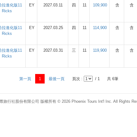
拉進化版11
EY
2027.03.11
四
11
109,900
含
含
icks
拉進化版11
EY
2027.03.25
四
11
114,900
含
含
icks
拉進化版11
EY
2027.03.31
三
11
119,900
含
含
icks
第一頁
1
最後一頁
頁次 :
/ 1
共 6筆
行社股份有限公司 版權所有 © 2026 Phoenix Tours Int'l Inc. All Rights Res