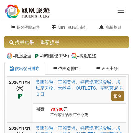
menu
旅
close
遊
國外團體旅遊
Mini Tour&自由行
郵輪旅遊
頻
道
搜尋結果
重新搜尋
歐
=鳳凰旅遊
=聯營團體(PAK)
=鳳凰逍遙
洲
依出發日排序
依團別排序
天天出發
美
美西旅遊｜華麗美洲、好萊塢環球影城、賭
2026/11/14
城摩天輪、大峽谷、OUTLETS、聖塔莫尼卡
洲
(六)
８日
報名
團費
70,900
元
島
不含簽證/含稅/不含小費
嶼.
度
美西旅遊｜華麗美洲、好萊塢環球影城、賭
2026/11/21