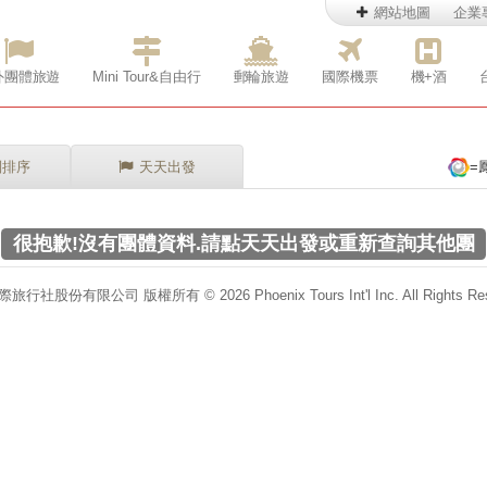
網站地圖
企業
外團體旅遊
Mini Tour&自由行
郵輪旅遊
國際機票
機+酒
別排序
天天出發
=
很抱歉!沒有團體資料.請點天天出發或重新查詢其他團
行社股份有限公司 版權所有 © 2026 Phoenix Tours Int'l Inc. All Rights Res