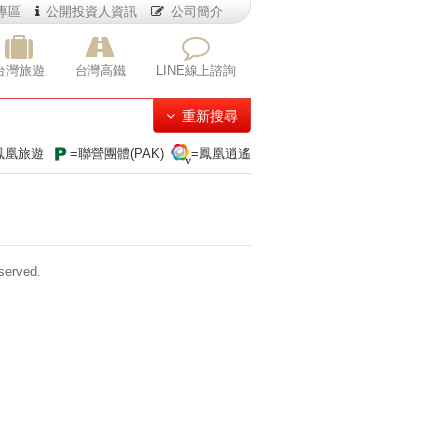
專區
公開投資人資訊
公司簡介
台灣旅遊
台灣高鐵
LINE線上諮詢
重新搜尋
鳳凰旅遊
=聯營團體(PAK)
=鳳凰逍遙
erved.