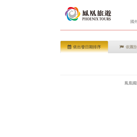
國
依出發日期排序
依團
鳳凰國際旅