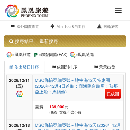
menu
旅
close
遊
國外團體旅遊
Mini Tour&自由行
郵輪旅遊
頻
道
搜尋結果
重新搜尋
歐
=鳳凰旅遊
=聯營團體(PAK)
=鳳凰逍遙
洲
依出發日排序
依團別排序
天天出發
美
MSC郵輪亞細亞號～地中海12天特惠團
2026/12/11
(2026年12月4日首航；面海陽台艙房；熱那
洲
(五)
亞上船；馬爾他)
已成團
團費
139,900
元
島
(免簽)/含稅/不含小費
嶼.
度
MSC郵輪亞細亞號～地中海12天(2026年12月
2026/12/18