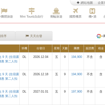
網站地圖
企業
外團體旅遊
Mini Tour&自由行
郵輪旅遊
國際機票
機+酒
別排序
天天出發
=
班機
出發日
星期
天數
團費
簽證費
稅金
9 天 (住宿露
DL
2026.12.04
五
9
194,900
不含
含
優惠 第二人扣
9 天 (住宿露
DL
2026.12.18
五
9
194,900
不含
含
優惠 第二人扣
9 天 (住宿露
DL
2027.01.01
五
9
197,900
不含
含
優惠 第二人扣