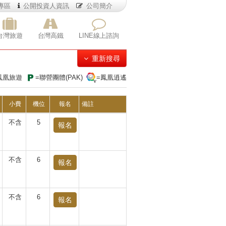
專區
公開投資人資訊
公司簡介
台灣旅遊
台灣高鐵
LINE線上諮詢
重新搜尋
鳳凰旅遊
=聯營團體(PAK)
=鳳凰逍遙
小費
機位
報名
備註
不含
5
報名
不含
6
報名
不含
6
報名