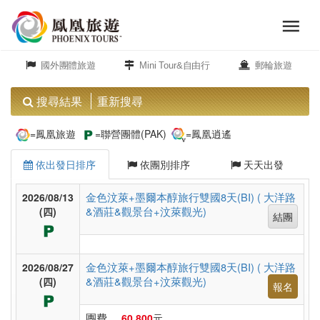
menu
旅
close
遊
國外團體旅遊
Mini Tour&自由行
郵輪旅遊
頻
道
搜尋結果
重新搜尋
歐
=鳳凰旅遊
=聯營團體(PAK)
=鳳凰逍遙
洲
依出發日排序
依團別排序
天天出發
美
金色汶萊+墨爾本醇旅行雙國8天(BI) ( 大洋路
2026/08/13
&酒莊&觀景台+汶萊觀光)
洲
(四)
結團
島
金色汶萊+墨爾本醇旅行雙國8天(BI) ( 大洋路
2026/08/27
&酒莊&觀景台+汶萊觀光)
(四)
嶼.
報名
度
團費
60,800
元