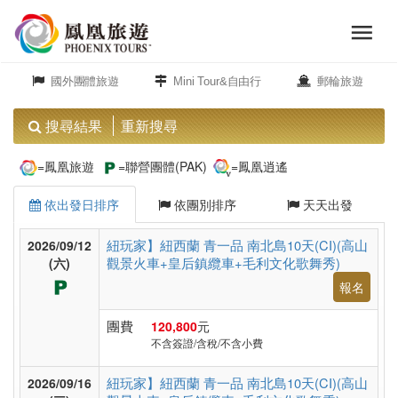
menu
旅
close
遊
國外團體旅遊
Mini Tour&自由行
郵輪旅遊
頻
道
搜尋結果
重新搜尋
歐
=鳳凰旅遊
=聯營團體(PAK)
=鳳凰逍遙
洲
依出發日排序
依團別排序
天天出發
美
紐玩家】紐西蘭 青一品 南北島10天(CI)(高山
2026/09/12
觀景火車+皇后鎮纜車+毛利文化歌舞秀)
洲
(六)
報名
團費
120,800
元
島
不含簽證/含稅/不含小費
嶼.
度
紐玩家】紐西蘭 青一品 南北島10天(CI)(高山
2026/09/16