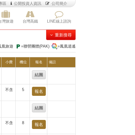
專區
公開投資人資訊
公司簡介
台灣旅遊
台灣高鐵
LINE線上諮詢
重新搜尋
鳳凰旅遊
=聯營團體(PAK)
=鳳凰逍遙
小費
機位
報名
備註
結團
不含
5
報名
結團
不含
8
報名