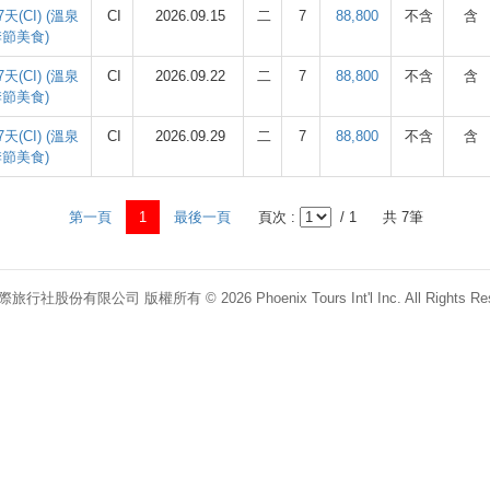
(CI) (溫泉
CI
2026.09.15
二
7
88,800
不含
含
季節美食)
(CI) (溫泉
CI
2026.09.22
二
7
88,800
不含
含
季節美食)
(CI) (溫泉
CI
2026.09.29
二
7
88,800
不含
含
季節美食)
第一頁
1
最後一頁
頁次 :
/ 1
共 7筆
行社股份有限公司 版權所有 © 2026 Phoenix Tours Int'l Inc. All Rights Res