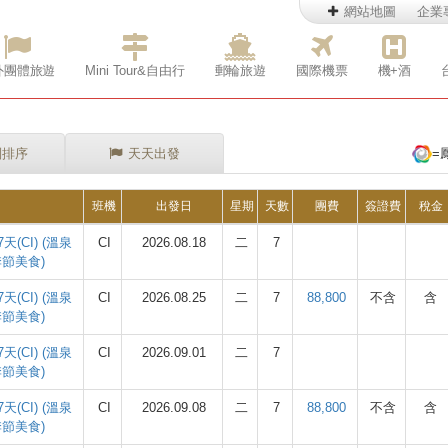
網站地圖
企業
外團體旅遊
Mini Tour&自由行
郵輪旅遊
國際機票
機+酒
別排序
天天出發
=
班機
出發日
星期
天數
團費
簽證費
稅金
(CI) (溫泉
CI
2026.08.18
二
7
季節美食)
(CI) (溫泉
CI
2026.08.25
二
7
88,800
不含
含
季節美食)
(CI) (溫泉
CI
2026.09.01
二
7
季節美食)
(CI) (溫泉
CI
2026.09.08
二
7
88,800
不含
含
季節美食)