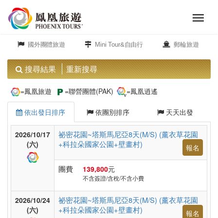
menu
旅
close
遊
國外團體旅遊
Mini Tour&自由行
郵輪旅遊
頻
道
搜尋結果
重新搜尋
歐
=鳳凰旅遊
=聯營團體(PAK)
=鳳凰逍遙
洲
依出發日排序
依團別排序
天天出發
美
祕密花園~塔斯馬尼亞8天(M/S) (薰衣草花園
2026/10/17
+科拉朵國家公園+壁畫村)
洲
(六)
報名
團費
139,800
元
不含簽證/含稅/不含小費
島
嶼.
祕密花園~塔斯馬尼亞8天(M/S) (薰衣草花園
2026/10/24
度
+科拉朵國家公園+壁畫村)
(六)
報名