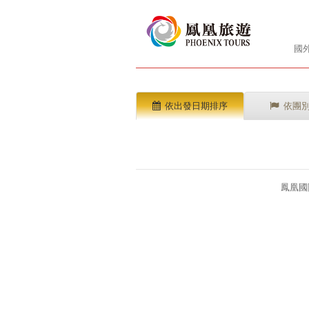
國
依出發日期排序
依團
鳳凰國際旅