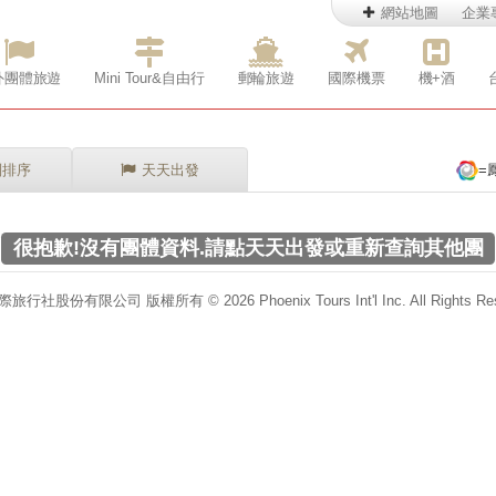
網站地圖
企業
外團體旅遊
Mini Tour&自由行
郵輪旅遊
國際機票
機+酒
別排序
天天出發
=
很抱歉!沒有團體資料.請點天天出發或重新查詢其他團
行社股份有限公司 版權所有 © 2026 Phoenix Tours Int'l Inc. All Rights Res