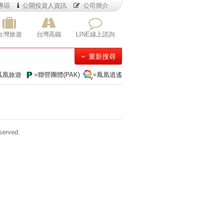
專區
公開投資人資訊
公司簡介
台灣旅遊
台灣高鐵
LINE線上諮詢
重新搜尋
鳳凰旅遊
=聯營團體(PAK)
=鳳凰逍遙
erved.