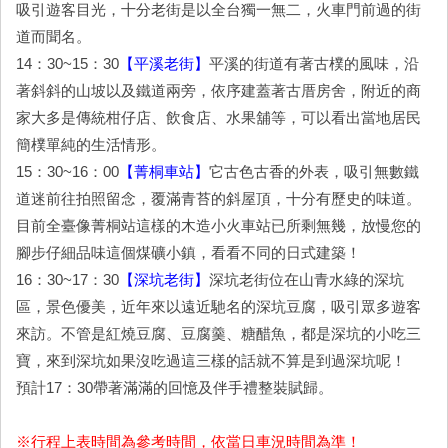
吸引遊客目光，十分老街是以全台獨一無二，火車門前過的街
道而聞名。
14：30~15：30
【平溪老街】
平溪的街道有著古樸的風味，沿
著斜斜的山坡以及鐵道兩旁，依序建蓋著古厝房舍，附近的商
家大多是傳統柑仔店、飲食店、水果舖等，可以看出當地居民
簡樸單純的生活情形。
15：30~16：00
【菁桐車站】
它古色古香的外表，吸引無數鐵
道迷前往拍照留念，覆滿青苔的斜屋頂，十分有歷史的味道。
目前全臺像菁桐站這樣的木造小火車站已所剩無幾，放慢您的
腳步仔細品味這個煤礦小鎮，看看不同的日式建築！
16：30~17：30
【深坑老街】
深坑老街位在山青水綠的深坑
區，景色優美，近年來以遠近馳名的深坑豆腐，吸引眾多遊客
來訪。不管是紅燒豆腐、豆腐羹、糖醋魚，都是深坑的小吃三
寶，來到深坑如果沒吃過這三樣的話就不算是到過深坑呢！
預計17：30帶著滿滿的回憶及伴手禮整裝賦歸。
※行程上表時間為參考時間，依當日車況時間為準！