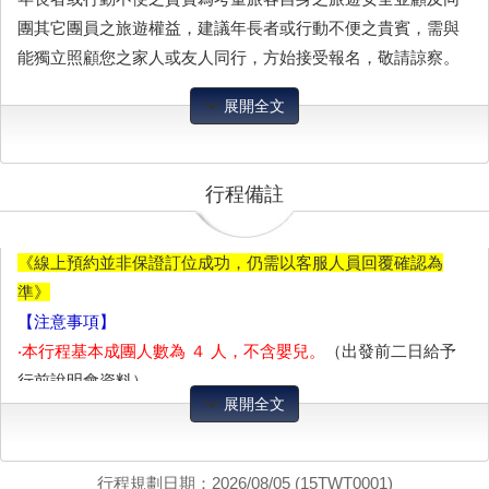
團其它團員之旅遊權益，建議年長者或行動不便之貴賓，需與
能獨立照顧您之家人或友人同行，方始接受報名，敬請諒察。
展開全文
行程備註
《線上預約並非保證訂位成功，仍需以客服人員回覆確認為
準》
【注意事項】
‧本行程基本成團人數為 ４ 人，不含嬰兒。
（出發前二日給予
行前說明會資料）
展開全文
‧價格如有調整，以鳳凰旅遊網站公告之價格為準，恕不另行通
知。
‧本商品依出發人數調整使用車輛，敬請見諒。
行程規劃日期：2026/08/05 (15TWT0001)