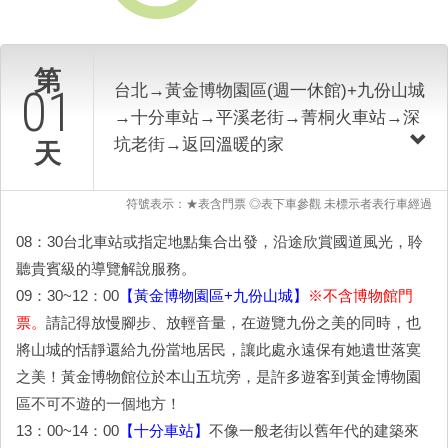
◎本行程表上未註明之各項開銷，建議、自費或自由行程所衍
生之任何費用。
第
台北→黃金博物園區(週一休館)+九份山城
01
→十分車站→平溪老街→菁桐火車站→深
坑老街→返回溫暖的家
天
符號表示：★表含門票 ◎表下車參觀 未標示者表行車經過
08：30台北車站或指定地點集合出發，沿途欣賞國道風光，聆
聽貴賓級的導覽解說服務。
09：30~12：00
【黃金博物園區+九份山城】
※不含博物館門
票。
請記得放慢腳步、放輕音量，在遊覽九份之美的同時，也
將山城的恬靜還給九份當地居民，讓此處永遠保有她遺世落寞
之美！黃金博物館位於本山五坑旁，是許多遊客到黃金博物園
區不可不遊的一個地方！
13：00~14：00
【十分車站】
不像一般老街以舊年代的建築來