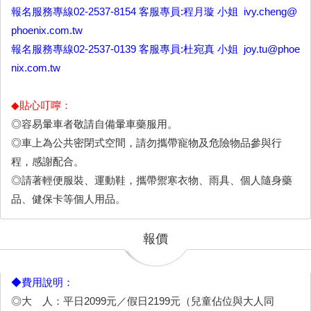
報名服務專線02-2537-8154 客服專員:程月璇 小姐 ivy.cheng@
phoenix.com.tw
報名服務專線02-2537-0139 客服專員:杜宛真 小姐 joy.tu@phoe
nix.com.tw
◆貼心叮嚀：
◎容易暈車者敬請自備暈車藥服用。
◎車上為公共密閉式空間，請勿攜帶寵物及危險物品參與行
程，感謝配合。
◎請著輕便服裝、運動鞋，攜帶禦寒衣物、雨具、個人隨身藥
品、健保卡等個人用品。
報價
◆費用說明：
◎大 人：平日2099元／假日2199元（兒童佔位與大人同