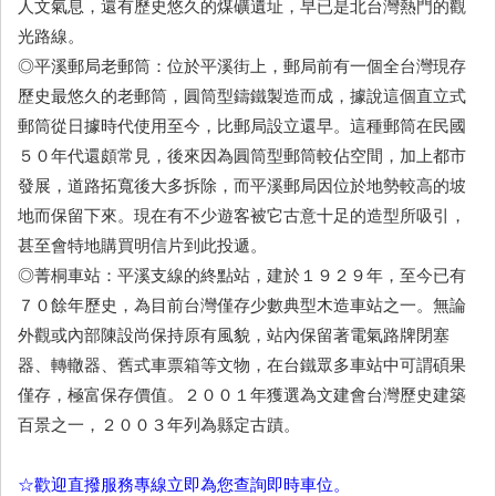
人文氣息，還有歷史悠久的煤礦遺址，早已是北台灣熱門的觀
光路線。
◎平溪郵局老郵筒：位於平溪街上，郵局前有一個全台灣現存
歷史最悠久的老郵筒，圓筒型鑄鐵製造而成，據說這個直立式
郵筒從日據時代使用至今，比郵局設立還早。這種郵筒在民國
５０年代還頗常見，後來因為圓筒型郵筒較佔空間，加上都市
發展，道路拓寬後大多拆除，而平溪郵局因位於地勢較高的坡
地而保留下來。現在有不少遊客被它古意十足的造型所吸引，
甚至會特地購買明信片到此投遞。
◎菁桐車站：平溪支線的終點站，建於１９２９年，至今已有
７０餘年歷史，為目前台灣僅存少數典型木造車站之一。無論
外觀或內部陳設尚保持原有風貌，站內保留著電氣路牌閉塞
器、轉轍器、舊式車票箱等文物，在台鐵眾多車站中可謂碩果
僅存，極富保存價值。２００１年獲選為文建會台灣歷史建築
百景之一，２００３年列為縣定古蹟。
☆歡迎直撥服務專線立即為您查詢即時車位。