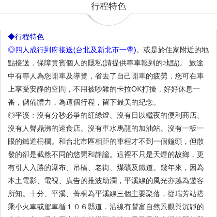
行程特色
◆行程特色
◎四人成行到府接送(台北及新北市一帶)
。或是於住家附近的地
點接送，保障貴賓個人的隱私(請提供專車報到的地點)。 旅途
中有專人為您開車及導覽，省去了自己開車的疲勞，您可在車
上享受安靜的空間，不用被吵雜的卡拉OK打擾，好好休息一
番，儲備體力，為這個行程，留下最美的紀念。
◎平溪：沒有分秒必爭的紅綠燈、沒有日以繼夜的便利商店、
沒有人聲鼎沸的速食店、沒有車水馬龍的加油站、沒有一板一
眼的鐵道柵欄。和台北市區相距的車程才不到一個鐘頭，但散
發的卻是截然不同的悠閒和靜謐。這裡不只是天燈的故鄉，更
有引人入勝的瀑布、吊橋、老街、煤礦及鐵道。幾年來，因為
本土電影、電視、廣告的推波助瀾，平溪線的風光亦越為遊客
所知。十分、平溪、菁桐為平溪線三個主要聚落，從瑞芳站搭
乘小火車或駕車循１０６縣道，沿線有豐富自然景觀與沉靜的