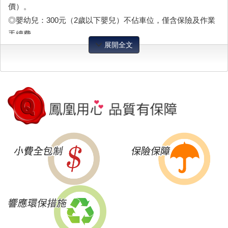
價）。
◎嬰幼兒：300元（2歲以下嬰兒）不佔車位，僅含保險及作業
手續費。
展開全文
◎平假日定義：平日：週一至週五／假日：週六、週日及國定
假日。
◎若需英語導遊需再支付導遊小費NT800/人
◆費用包含：
◎九人座車一日車資
◎司機兼導遊服務費
◎旅行業500萬責任險附加20萬意外醫療險(實支實付)。唯15歲
以下、70歲以上之旅客，保險公司只接受最高保額為250萬。
◆費用不含：
◎個人因素所產生之消費，如飲料、酒類、私人購物費…等。
◎個人旅遊平安保險，依規定旅客若有個別需求，得自行投保
旅行平安保險。