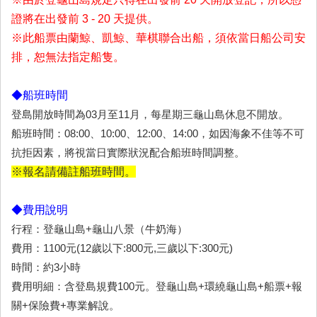
證將在出發前 3 - 20 天提供。
※此船票由蘭鯨、凱鯨、華棋聯合出船，須依當日船公司安
排，恕無法指定船隻。
◆船班時間
登島開放時間為03月至11月，每星期三龜山島休息不開放。
船班時間：08:00、10:00、12:00、14:00，如因海象不佳等不可
抗拒因素，將視當日實際狀況配合船班時間調整。
※報名請備註船班時間。
◆費用說明
行程：登龜山島+龜山八景（牛奶海）
費用：1100元(12歲以下:800元,三歲以下:300元)
時間：約3小時
費用明細：含登島規費100元。登龜山島+環繞龜山島+船票+報
關+保險費+專業解說。