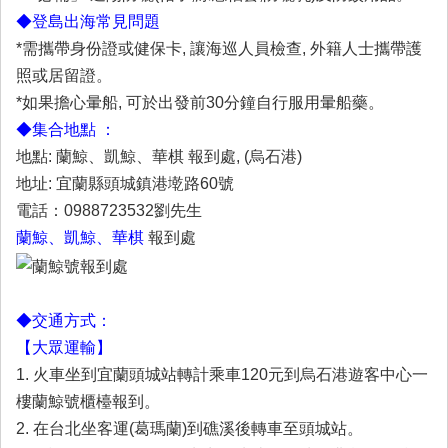
◆登島出海常見問題
*需攜帶身份證或健保卡, 讓海巡人員檢查, 外籍人士攜帶護
照或居留證。
*如果擔心暈船, 可於出發前30分鐘自行服用暈船藥。
◆集合地點 ：
地點: 蘭鯨、凱鯨、華棋 報到處, (烏石港)
地址: 宜蘭縣頭城鎮港墘路60號
電話：0988723532劉先生
蘭鯨、凱鯨、華棋
報到處
◆交通方式：
【大眾運輸】
1. 火車坐到宜蘭頭城站轉計乘車120元到烏石港遊客中心一
樓蘭鯨號櫃檯報到。
2. 在台北坐客運(葛瑪蘭)到礁溪後轉車至頭城站。