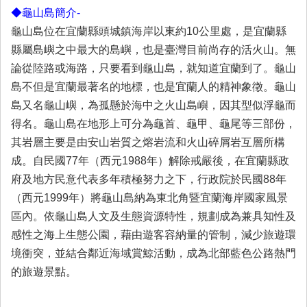
◆龜山島簡介-
龜山島位在宜蘭縣頭城鎮海岸以東約10公里處，是宜蘭縣
縣屬島嶼之中最大的島嶼，也是臺灣目前尚存的活火山。無
論從陸路或海路，只要看到龜山島，就知道宜蘭到了。龜山
島不但是宜蘭最著名的地標，也是宜蘭人的精神象徵。龜山
島又名龜山嶼，為孤懸於海中之火山島嶼，因其型似浮龜而
得名。龜山島在地形上可分為龜首、龜甲、龜尾等三部份，
其岩層主要是由安山岩質之熔岩流和火山碎屑岩互層所構
成。自民國77年（西元1988年）解除戒嚴後，在宜蘭縣政
府及地方民意代表多年積極努力之下，行政院於民國88年
（西元1999年）將龜山島納為東北角暨宜蘭海岸國家風景
區內。依龜山島人文及生態資源特性，規劃成為兼具知性及
感性之海上生態公園，藉由遊客容納量的管制，減少旅遊環
境衝突，並結合鄰近海域賞鯨活動，成為北部藍色公路熱門
的旅遊景點。