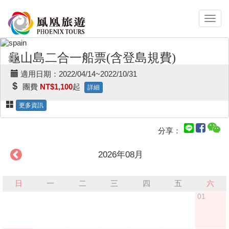
龜山島二合一船票(含登島規費)
適用日期：2022/04/14~2022/10/31
團費
NT$1,100
起
詳細
更多資訊
分享：
2026年08月
日
一
二
三
四
五
六
01