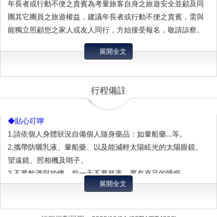
年長者或行動不便之貴賓為考量旅客自身之旅遊安全並顧及同
團其它團員之旅遊權益，建議年長者或行動不便之貴賓，需與
能獨立照顧您之家人或友人同行，方始接受報名，敬請諒察。
展開全文
行程備註
◆貼心叮嚀
1.請依個人身體狀況自備個人隨身藥品：如暈船藥...等。
2.攜帶防曬乳液、暈船藥、以及能減輕太陽眩光的太陽眼鏡、
望遠鏡、照相機及哨子。
3.不要飲酒與抽煙、前一天不要熬夜，要有充足的睡眠。
展開全文
4.別吃辛辣或油脂多的食物，可服用生薑類如薑茶、薑糖預防
暈船。
5.請穿長袖透氣衣服，戴遮陽帽及替換衣物（勿穿高跟鞋、皮