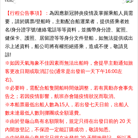
Previous
Next
【行程公告事項】：
為因應新冠肺炎疫情及掌握乘船人員需
要，請於購票/登船時，主動配合船運業者，提供搭乘者姓
名/身分證字號/連絡電話等等資料，並攜帶身分證、駕照、
健保卡、護照、居留證等等身分文件登船，如無法提供或出
示上述資料，船公司將有權拒絕搭乘，造成不便，敬請見
諒!
※如因天氣海象不佳因素而無法出船時，會提早主動通知旅
客更改日期或取消訂位(通常是出發前一天下午16:00左
右)。
※必要時，需配合船隻開船時間做調整，若有異動亦會事先
告之；若因疫情影響，航班亦會隨疫情狀況而取消。
※本船票最低出船人數為15人，若出發七天日前，出船人
數未達最低人數則挪團或全額退費。
※由於登龜山島有名額限制，規定只得在出發日前的 20 天
內開放登記，不保證一定能訂購成功，敬請知悉。
※由於登龜山島規定只得在出發前 20 天開放登記，所以憑