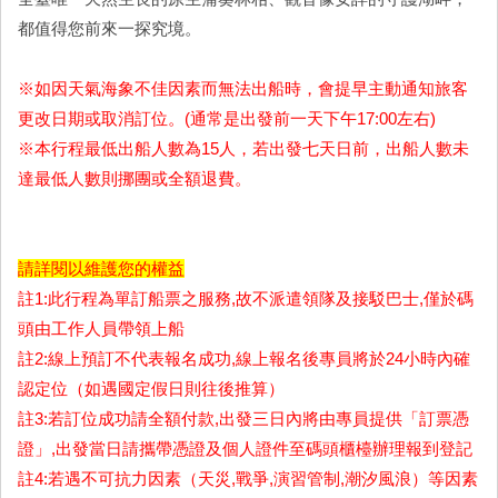
都值得您前來一探究境。
※如因天氣海象不佳因素而無法出船時，會提早主動通知旅客
更改日期或取消訂位。(通常是出發前一天下午17:00左右)
※本行程最低出船人數為15人，若出發七天日前，出船人數未
達最低人數則挪團或全額退費。
請詳閱以維護您的權益
註1:此行程為單訂船票之服務,故不派遣領隊及接駁巴士,僅於碼
頭由工作人員帶領上船
註2:線上預訂不代表報名成功,線上報名後專員將於24小時內確
認定位（如遇國定假日則往後推算）
註3:若訂位成功請全額付款,出發三日內將由專員提供「訂票憑
證」,出發當日請攜帶憑證及個人證件至碼頭櫃檯辦理報到登記
註4:若遇不可抗力因素（天災,戰爭,演習管制,潮汐風浪）等因素