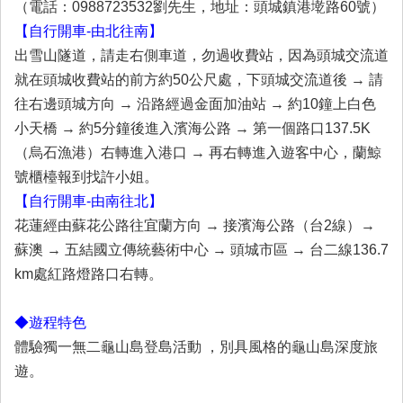
（電話：0988723532劉先生，地址：頭城鎮港墘路60號）
【自行開車-由北往南】
出雪山隧道，請走右側車道，勿過收費站，因為頭城交流道
就在頭城收費站的前方約50公尺處，下頭城交流道後 → 請
往右邊頭城方向 → 沿路經過金面加油站 → 約10鐘上白色
小天橋 → 約5分鐘後進入濱海公路 → 第一個路口137.5K
（烏石漁港）右轉進入港口 → 再右轉進入遊客中心，蘭鯨
號櫃檯報到找許小姐。
【自行開車-由南往北】
花蓮經由蘇花公路往宜蘭方向 → 接濱海公路（台2線）→
蘇澳 → 五結國立傳統藝術中心 → 頭城市區 → 台二線136.7
km處紅路燈路口右轉。
◆遊程特色
體驗獨一無二龜山島登島活動 ，別具風格的龜山島深度旅
遊。