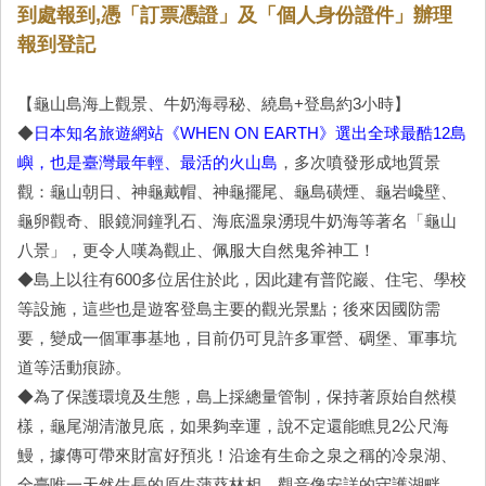
到處報到,憑「訂票憑證」及「個人身份證件」辦理
報到登記
【龜山島海上觀景、牛奶海尋秘、繞島+登島約3小時】
◆
日本知名旅遊網站《WHEN ON EARTH》選出全球最酷12島
嶼，也是臺灣最年輕、最活的火山島
，多次噴發形成地質景
觀：龜山朝日、神龜戴帽、神龜擺尾、龜島磺煙、龜岩巉壁、
龜卵觀奇、眼鏡洞鐘乳石、海底溫泉湧現牛奶海等著名「龜山
八景」，更令人嘆為觀止、佩服大自然鬼斧神工！
◆島上以往有600多位居住於此，因此建有普陀巖、住宅、學校
等設施，這些也是遊客登島主要的觀光景點；後來因國防需
要，變成一個軍事基地，目前仍可見許多軍營、碉堡、軍事坑
道等活動痕跡。
◆為了保護環境及生態，島上採總量管制，保持著原始自然模
樣，龜尾湖清澈見底，如果夠幸運，說不定還能瞧見2公尺海
鰻，據傳可帶來財富好預兆！沿途有生命之泉之稱的冷泉湖、
全臺唯一天然生長的原生蒲葵林相、觀音像安詳的守護湖畔，