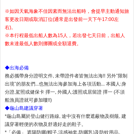
※如因天氣海象不佳因素而無法出船時，會提早主動通知旅
客更改日期或取消訂位
(通常是出發前一天下午17:00左
右)
。
※本行程最低出船人數為15人，若出發七天日前，出船人
數未達最低人數則挪團或全額退費。
◆出海必備
務必攜帶身分證明文件, 未帶證件者皆無法出海!! 另外"限制
出境"的朋友們...也無法出海參加海上各項活動... 本國人:身
分證,駕照或健保卡 擇一, 外國人:護照或居留證 擇一 (不須
船漁員證就可參加瞜!!)
◆龜山島建議穿著
*龜山島屬於登山健行路線, 途中沒有什麼遮蔽物及樹蔭, 建
議穿著輕便的衣物及舒適好走的鞋子。
*「必備」 遮陽防曬(帽子,涼感袖套,防曬乳)及防蚊用品。